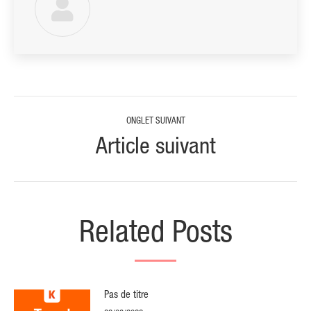
Navigation
ONGLET SUIVANT
de
Article suivant
Onglet
suivant
commentaire
Related Posts
Pas de titre