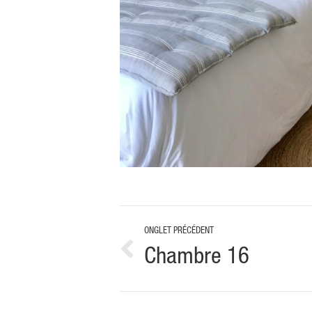
Navigation
ONGLET PRÉCÉDENT
de
Chambre 16
Onglet
précédent
commentaire